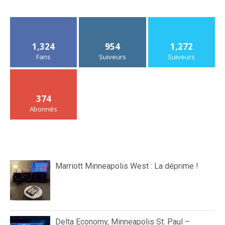
1,324
954
1,272
Fans
Suiveurs
Suiveurs
374
Abonnés
Marriott Minneapolis West : La déprime !
Delta Economy, Minneapolis St. Paul –