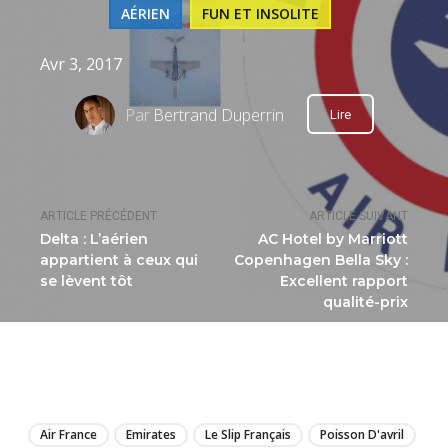
AÉRIEN
FUN ET INSOLITE
Avr 3, 2017
Par
Bertrand Duperrin
Lire
ARTICLE PRÉCÉDENT
ARTICLE SUIVANT
Delta : L’aérien
AC Hotel by Marriott
appartient à ceux qui
Copenhagen Bella Sky :
se lèvent tôt
Excellent rapport
qualité-prix
LIRE
Air France
Emirates
Le Slip Français
Poisson D'avril