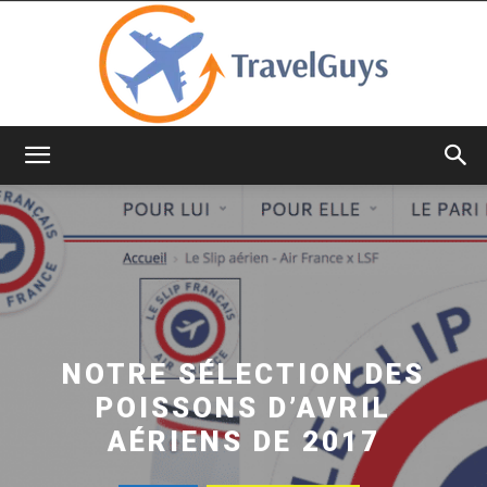
TravelGuys
NOTRE SÉLECTION DES
POISSONS D’AVRIL
AÉRIENS DE 2017