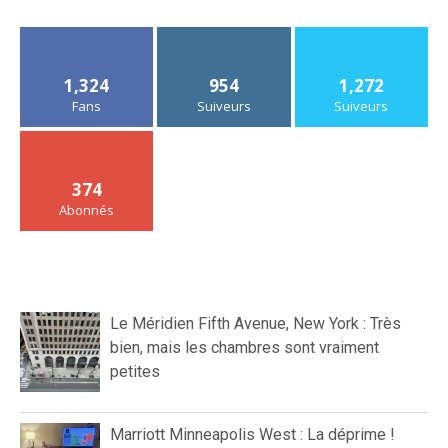
1,324
954
1,272
Fans
Suiveurs
Suiveurs
374
Abonnés
Le Méridien Fifth Avenue, New York : Très
bien, mais les chambres sont vraiment
petites
Marriott Minneapolis West : La déprime !