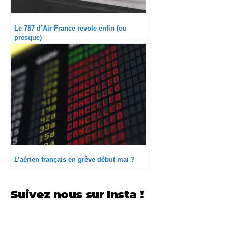
Le 787 d’Air France revole enfin (ou
presque)
L’aérien français en grève début mai ?
Suivez nous sur Insta !