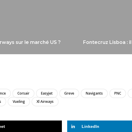
 Airways sur le marché US ?
Fontecruz Lisboa : 
LIRE
ance
Corsair
Easyjet
Greve
Navigants
PNC
s
Vueling
Xl Airways
eet
LinkedIn