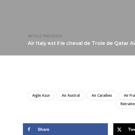
ARTICLE PRÉCÉDENT
Air Italy est il le cheval de Troie de Qatar
Aigle Azur
Air Austral
Air Caraïbes
Air Fr
Retraite
Share
Tw