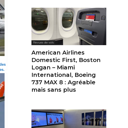
Revues de vols
American Airlines
Domestic First, Boston
 des
Logan – Miami
es.
International, Boeing
737 MAX 8 : Agréable
mais sans plus