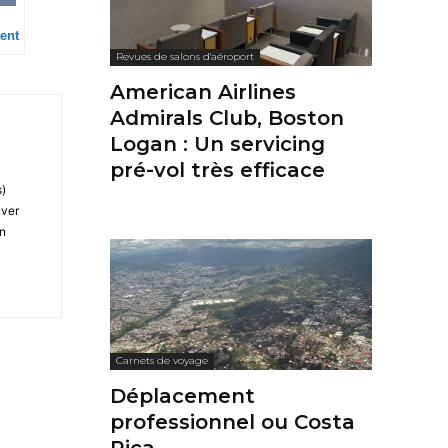
ent
Revues de salons d'aéroport
American Airlines
Admirals Club, Boston
Logan : Un servicing
pré-vol très efficace
s)
uver
on
Carnets de voyage
Déplacement
professionnel ou Costa