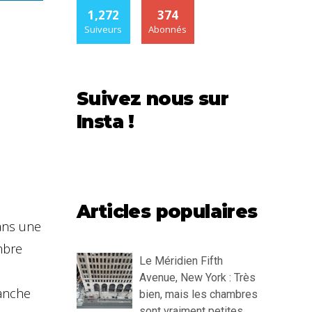
1,272
374
Suiveurs
Abonnés
Suivez nous sur
Insta !
Articles populaires
dans une
mbre
Le Méridien Fifth
Avenue, New York : Très
ranche
bien, mais les chambres
sont vraiment petites