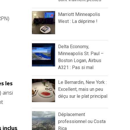
Marriott Minneapolis
RPN)
West : La déprime !
Delta Economy,
Minneapolis St. Paul –
Boston Logan, Airbus
A321 : Pas si mal
Le Bernardin, New York :
s les
Excellent, mais un peu
 ainsi
déçu sur le plat principal
nt
Déplacement
professionnel ou Costa
 inclus
.
Rica