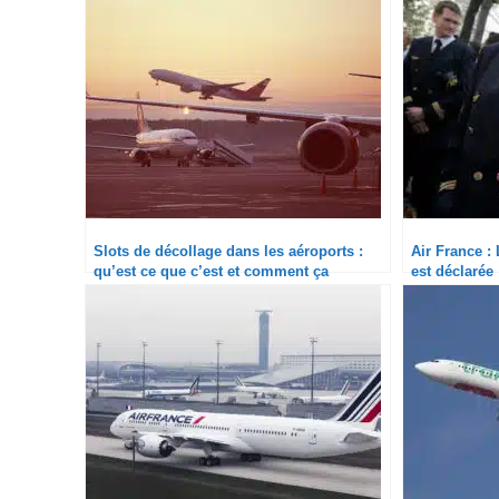
Slots de décollage dans les aéroports :
Air France : 
qu’est ce que c’est et comment ça
est déclarée
fonctionne ?