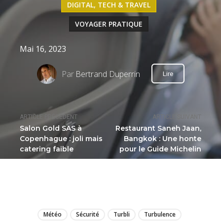
DIGITAL, TECH & TRAVEL
VOYAGER PRATIQUE
Mai 16, 2023
Par
Bertrand Duperrin
Lire
ARTICLE PRÉCÉDENT
ARTICLE SUIVANT
Salon Gold SAS à
Restaurant Saneh Jaan,
Copenhague : joli mais
Bangkok : Une honte
catering faible
pour le Guide Michelin
LIRE
Météo
Sécurité
Turbli
Turbulence