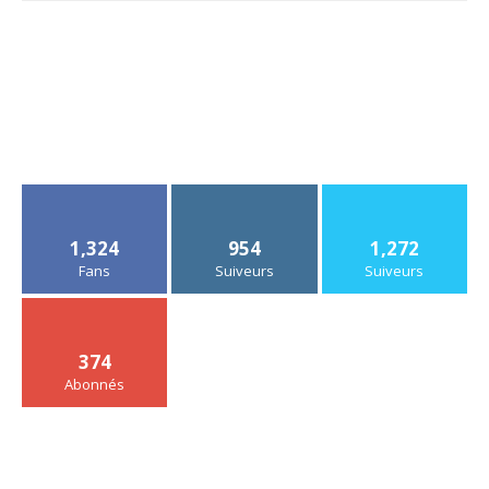
1,324
954
1,272
Fans
Suiveurs
Suiveurs
374
Abonnés