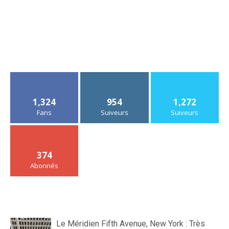
1,324
954
1,272
Fans
Suiveurs
Suiveurs
374
Abonnés
Le Méridien Fifth Avenue, New York : Très