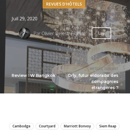
REVUES D'HÔTELS
Juil 29, 2020
Par
Olivier Delestre-Levai
Lire
ARTICLE PRÉCÉDENT
ARTICLE SUIVANT
Review : W Bangkok
Orly, futur eldorado des
compagnies
étrangères ?
LIRE
Cambodge
Courtyard
Marriott Bonvoy
Siem Reap