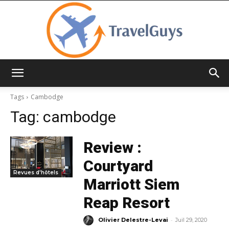
TravelGuys
Tags
Cambodge
Tag:
cambodge
Review :
Courtyard
Revues d'hôtels
Marriott Siem
Reap Resort
-
Olivier Delestre-Levai
Juil 29, 2020