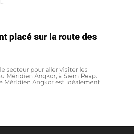
..
t placé sur la route des
 secteur pour aller visiter les
 au Méridien Angkor, à Siem Reap.
Le Méridien Angkor est idéalement