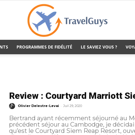
NTS
PROGRAMMES DE FIDÉLITÉ
LE SAVIEZ VOUS ?
VOY
TravelGuys
Review : Courtyard Marriott S
-
Olivier Delestre-Levai
Juil 29, 2020
Bertrand ayant récemment séjourné au Me
précédent séjour au Cambodge, je décidai 
qu’est le Courtyard Siem Reap Resort, ouve