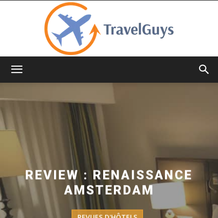
TravelGuys
REVIEW : RENAISSANCE
AMSTERDAM
REVUES D'HÔTELS