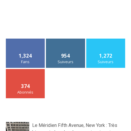
1,324
954
1,272
Fans
Suiveurs
Suiveurs
374
Abonnés
Le Méridien Fifth Avenue, New York : Très