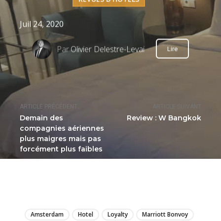
Juil 24, 2020
Par
Olivier Delestre-Levai
Lire
ARTICLE PRÉCÉDENT
ARTICLE SUIVANT
Demain des
Review : W Bangkok
compagnies aériennes
plus maigres mais pas
forcément plus faibles
LIRE
Amsterdam
Hotel
Loyalty
Marriott Bonvoy