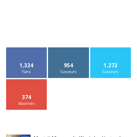
1,324
954
1,272
Fans
Suiveurs
Suiveurs
374
Abonnés