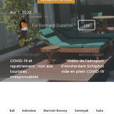
Avr 1, 2020
Par
Bertrand Duperrin
Lire
ARTICLE PRÉCÉDENT
ARTICLE SUIVANT
COVID-19 et
Vidéo de l’aéroport
rapatriement : non aux
d’Amsterdam Schiphol
touristes
vide en plein COVID-19
irresponsables
LIRE
Bali
Indonésie
Marriott Bonvoy
Seminyak
Suite