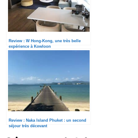
Review : W Hong-Kong, une très belle
expérience à Kowloon
Review : Naka Island Phuket : un second
séjour très décevant