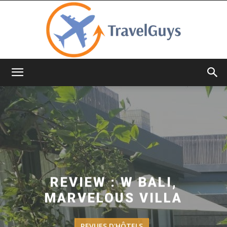
TravelGuys
REVIEW : W BALI,
MARVELOUS VILLA
REVUES D'HÔTELS