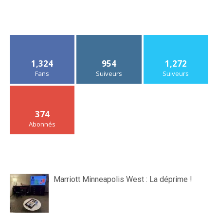
1,324
954
1,272
Fans
Suiveurs
Suiveurs
374
Abonnés
Marriott Minneapolis West : La déprime !