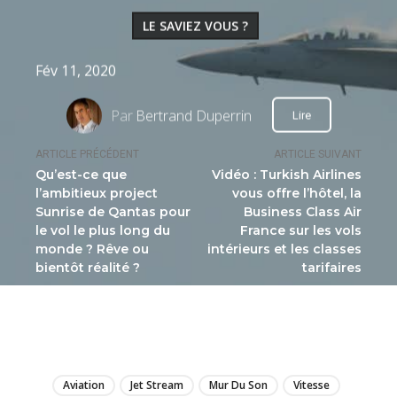
LE SAVIEZ VOUS ?
Fév 11, 2020
Par
Bertrand Duperrin
Lire
ARTICLE PRÉCÉDENT
ARTICLE SUIVANT
Qu’est-ce que
Vidéo : Turkish Airlines
l’ambitieux project
vous offre l’hôtel, la
Sunrise de Qantas pour
Business Class Air
le vol le plus long du
France sur les vols
monde ? Rêve ou
intérieurs et les classes
bientôt réalité ?
tarifaires
LIRE
Aviation
Jet Stream
Mur Du Son
Vitesse