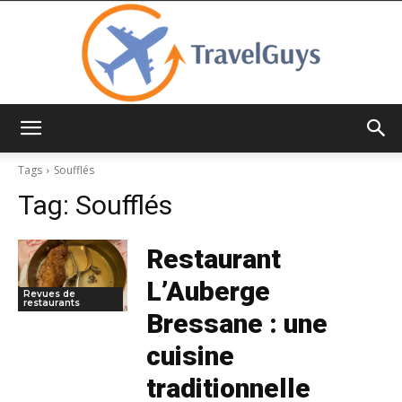
TravelGuys
Tags
Soufflés
Tag:
Soufflés
Restaurant
L’Auberge
Revues de
restaurants
Bressane : une
cuisine
traditionnelle