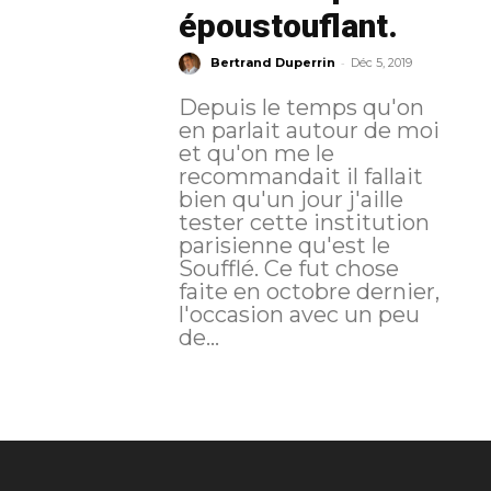
époustouflant.
-
Bertrand Duperrin
Déc 5, 2019
Depuis le temps qu'on
en parlait autour de moi
et qu'on me le
recommandait il fallait
bien qu'un jour j'aille
tester cette institution
parisienne qu'est le
Soufflé. Ce fut chose
faite en octobre dernier,
l'occasion avec un peu
de...