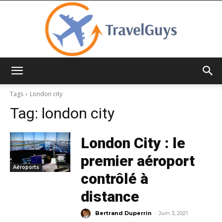
TravelGuys
Tags
London city
Tag:
london city
London City : le
premier aéroport
Aéroports
contrôlé à
distance
-
Bertrand Duperrin
Juin 3, 2021