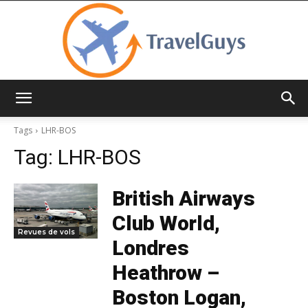
TravelGuys
Tags
LHR-BOS
Tag:
LHR-BOS
British Airways
Club World,
Revues de vols
Londres
Heathrow –
Boston Logan,