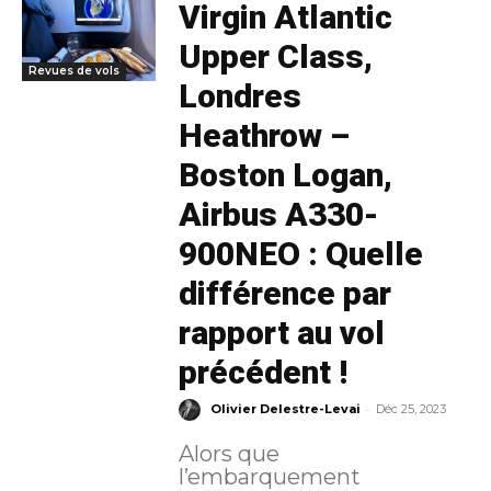
Virgin Atlantic
Upper Class,
Revues de vols
Londres
Heathrow –
Boston Logan,
Airbus A330-
900NEO : Quelle
différence par
rapport au vol
précédent !
-
Olivier Delestre-Levai
Déc 25, 2023
Alors que
l’embarquement