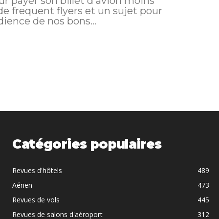
r payer son billet d'avion moins
e frequent flyers et un sujet pour
udience de nos bons...
Catégories populaires
Revues d'hôtels
489
Aérien
473
Revues de vols
445
Revues de salons d'aéroport
312