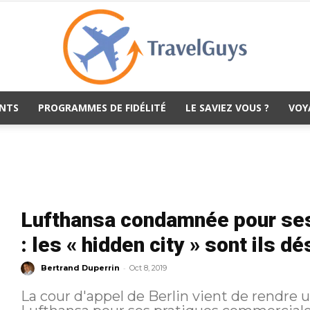
NTS
PROGRAMMES DE FIDÉLITÉ
LE SAVIEZ VOUS ?
VOY
TravelGuys
Lufthansa condamnée pour se
: les « hidden city » sont ils 
-
Bertrand Duperrin
Oct 8, 2019
La cour d'appel de Berlin vient de rendre