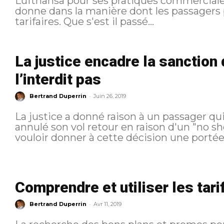
Lufthansa pour ses pratiques commerciale
donne dans la manière dont les passagers 
tarifaires. Que s'est il passé...
La justice encadre la sanction
l’interdit pas
-
Bertrand Duperrin
Juin 26, 2019
La justice a donné raison à un passager qui attaquait Air France qui avait
annulé son vol retour en raison d'un "no sho
vouloir donner à cette décision une portée 
Comprendre et utiliser les tari
-
Bertrand Duperrin
Avr 11, 2019