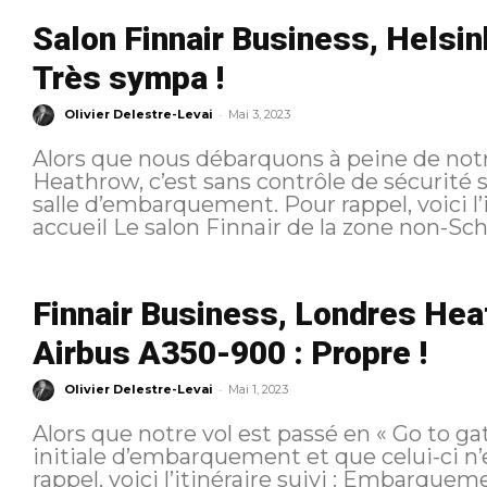
Salon Finnair Business, Helsi
Très sympa !
-
Olivier Delestre-Levai
Mai 3, 2023
Alors que nous débarquons à peine de not
Heathrow, c’est sans contrôle de sécurité
salle d’embarquement. Pour rappel, voici l’itinéraire suivi : Localisation et
accueil Le salon Finnair de la zone non-S
Finnair Business, Londres Hea
Airbus A350-900 : Propre !
-
Olivier Delestre-Levai
Mai 1, 2023
Alors que notre vol est passé en « Go to ga
initiale d’embarquement et que celui-ci n’es
rappel, voici l’itinéraire suivi : Embarquement La marche est plutôt longue