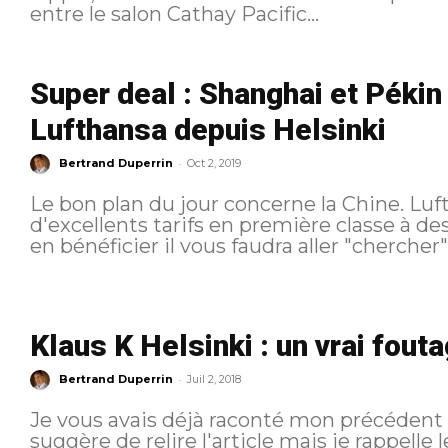
entre le salon Cathay Pacific...
Super deal : Shanghai et Pékin
Lufthansa depuis Helsinki
-
Bertrand Duperrin
Oct 2, 2019
Le bon plan du jour concerne la Chine. L
d'excellents tarifs en première classe à d
en bénéficier il vous faudra aller "chercher"
Klaus K Helsinki : un vrai fout
-
Bertrand Duperrin
Juil 2, 2018
Je vous avais déjà raconté mon précédent s
suggère de relire l'article mais je rappell