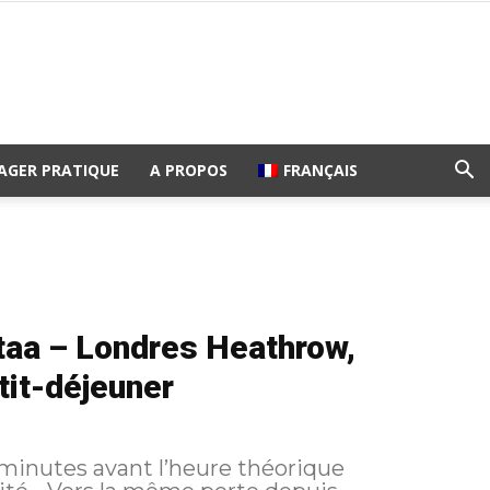
AGER PRATIQUE
A PROPOS
FRANÇAIS
ntaa – Londres Heathrow,
tit-déjeuner
minutes avant l’heure théorique