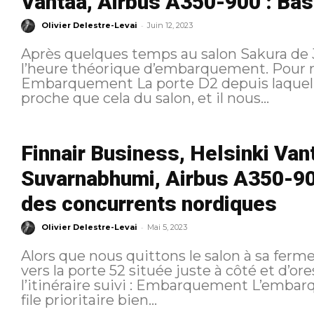
Vantaa, Airbus A350-900 : Bas
-
Olivier Delestre-Levai
Juin 12, 2023
Après quelques temps au salon Sakura de J
l’heure théorique d’embarquement. Pour rappel, voici l’itinéraire suivi :
Embarquement La porte D2 depuis laquelle nous embarquons n’est pas si
proche que cela du salon, et il nous...
Finnair Business, Helsinki Va
Suvarnabhumi, Airbus A350-90
des concurrents nordiques
-
Olivier Delestre-Levai
Mai 5, 2023
Alors que nous quittons le salon à sa ferm
vers la porte 52 située juste à côté et d’ores-et-déjà ou
l’itinéraire suivi : Embarquement L’embarquement est très bien organisé, et la
file prioritaire bien...