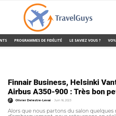
NTS
PROGRAMMES DE FIDÉLITÉ
LE SAVIEZ VOUS ?
VOY
TravelGuys
Finnair Business, Helsinki Va
Airbus A350-900 : Très bon pe
-
Olivier Delestre-Levai
Juin 16, 2023
Alors que nous partons du salon quelques 