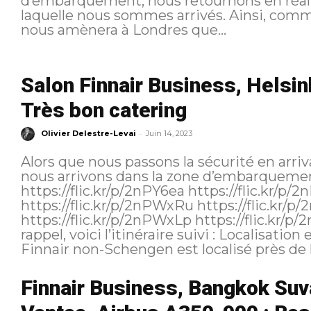
d’embarquement, nous retournons en réal
laquelle nous sommes arrivés. Ainsi, comme 
nous amènera à Londres que...
Salon Finnair Business, Helsi
Très bon catering
-
Olivier Delestre-Levai
Juin 14, 2023
Alors que nous passons la sécurité en arri
nous arrivons dans la zone d’embarqueme
https://flic.kr/p/2nPY6ea https://flic.kr/p/2nPWxT8 https://flic.kr/p/2nPTZ4W
https://flic.kr/p/2nPWxRu https://flic.kr/p/2nPTZ2m https://flic.kr/p/2nPWxNi
https://flic.kr/p/2nPWxLp https://flic.kr/p/2nPZahs https://flic.kr/p/2nPY63i Pour
rappel, voici l’itinéraire suivi : Localisation et accueil Comme à l’aller, le salon
Finnair non-Schengen est localisé près de la
Finnair Business, Bangkok Suv