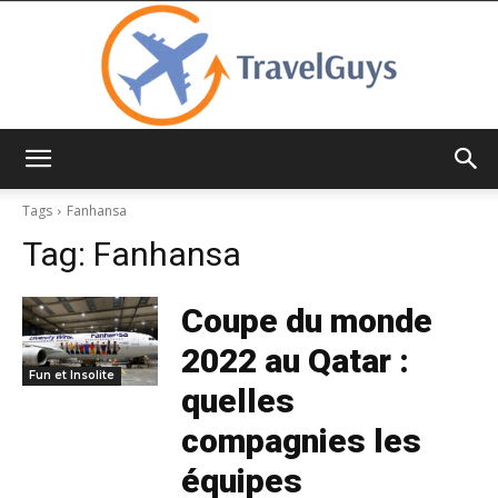
TravelGuys
Tags
Fanhansa
Tag:
Fanhansa
Coupe du monde
2022 au Qatar :
Fun et Insolite
quelles
compagnies les
équipes