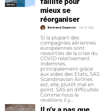
faillite pour
Aérien
mieux se
réorganiser
-
Bertrand Duperrin
Juil 12, 2022
Si la plupart des
compagnies aériennes
européennes sont
ressorties de la crise du
COVID relativement
indemnes,
principalement grâce
aux aides des Etats, SAS
Scandinavian Airlines
est, elle, plutôt mal en
point. SAS en difficultés
Comme nous le
révélions il y...
Il n’y a pas que