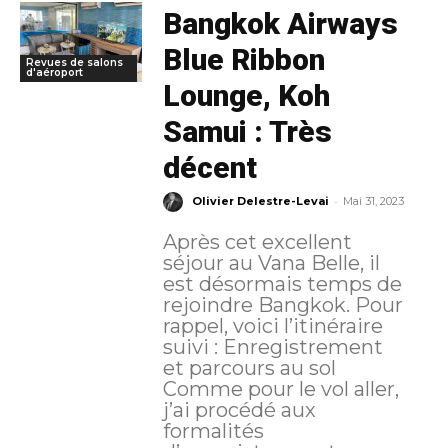
Bangkok Airways
Blue Ribbon
Revues de salons
d'aéroport
Lounge, Koh
Samui : Très
décent
-
Olivier Delestre-Levai
Mai 31, 2023
Après cet excellent
séjour au Vana Belle, il
est désormais temps de
rejoindre Bangkok. Pour
rappel, voici l’itinéraire
suivi : Enregistrement
et parcours au sol
Comme pour le vol aller,
j’ai procédé aux
formalités