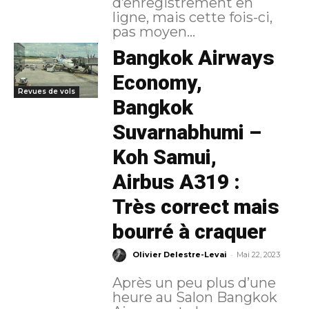
d’enregistrement en
ligne, mais cette fois-ci,
pas moyen...
Bangkok Airways
Economy,
Revues de vols
Bangkok
Suvarnabhumi –
Koh Samui,
Airbus A319 :
Très correct mais
bourré à craquer
-
Olivier Delestre-Levai
Mai 22, 2023
Après un peu plus d’une
heure au Salon Bangkok