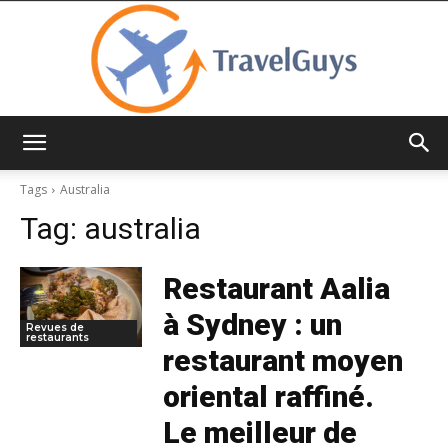
TravelGuys
Tags
Australia
Tag:
australia
Restaurant Aalia
à Sydney : un
Revues de
restaurants
restaurant moyen
oriental raffiné.
Le meilleur de