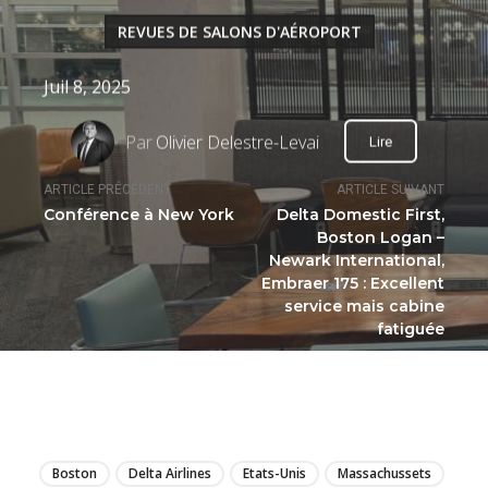
REVUES DE SALONS D'AÉROPORT
Juil 8, 2025
Par
Olivier Delestre-Levai
Lire
ARTICLE PRÉCÉDENT
ARTICLE SUIVANT
Conférence à New York
Delta Domestic First,
Boston Logan –
Newark International,
Embraer 175 : Excellent
service mais cabine
fatiguée
LIRE
Boston
Delta Airlines
Etats-Unis
Massachussets