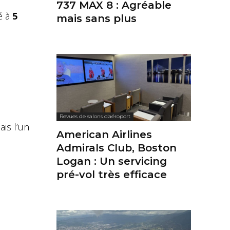
737 MAX 8 : Agréable
ué à
5
mais sans plus
Revues de salons d'aéroport
ais l’un
American Airlines
Admirals Club, Boston
Logan : Un servicing
pré-vol très efficace