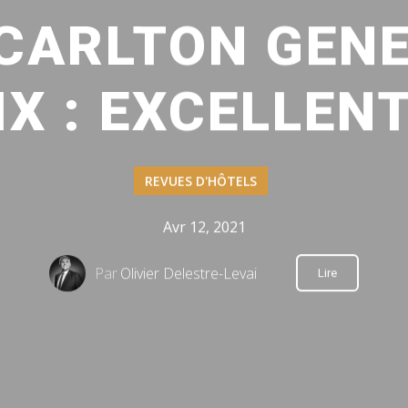
-CARLTON GENE
IX : EXCELLEN
REVUES D'HÔTELS
Avr 12, 2021
Par
Olivier Delestre-Levai
Lire