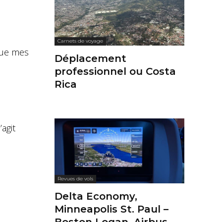
Carnets de voyage
que mes
Déplacement
professionnel ou Costa
Rica
’agit
Revues de vols
Delta Economy,
Minneapolis St. Paul –