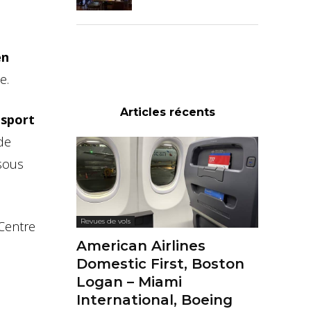
en
e.
Articles récents
nsport
de
 sous
Revues de vols
 Centre
American Airlines
Domestic First, Boston
Logan – Miami
International, Boeing