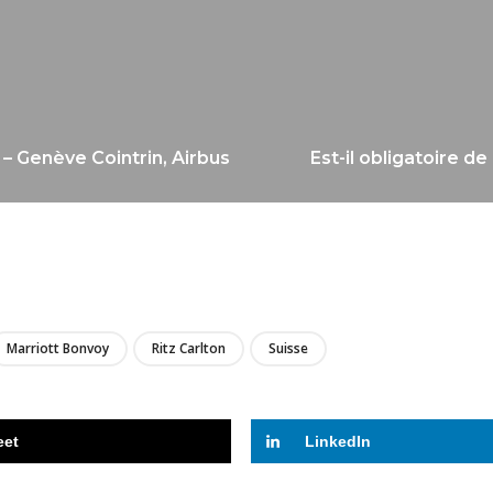
– Genève Cointrin, Airbus
Est-il obligatoire d
LIRE
Marriott Bonvoy
Ritz Carlton
Suisse
eet
LinkedIn