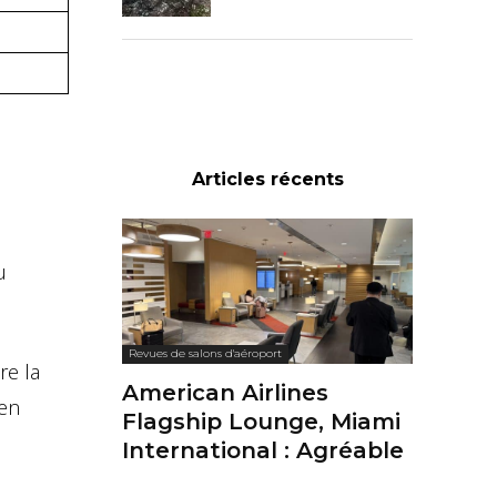
Articles récents
u
Revues de salons d'aéroport
re la
American Airlines
 en
Flagship Lounge, Miami
International : Agréable