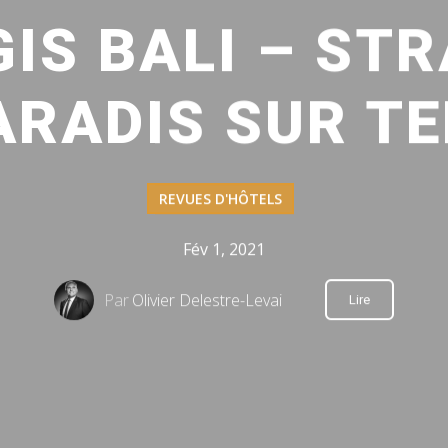
GIS BALI – STR
ARADIS SUR TE
REVUES D'HÔTELS
Fév 1, 2021
Par
Olivier Delestre-Levai
Lire