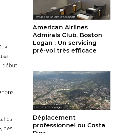
Revues de salons d'aéroport
American Airlines
Admirals Club, Boston
Logan : Un servicing
aux
pré-vol très efficace
usa
du début
renons
Carnets de voyage
Déplacement
allés
professionnel ou Costa
e, des