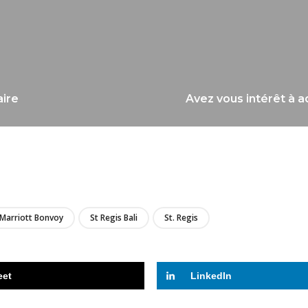
aire
Avez vous intérêt à a
LIRE
Marriott Bonvoy
St Regis Bali
St. Regis
eet
LinkedIn