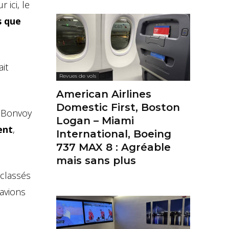
 ici, le
s que
ait
Revues de vols
American Airlines
Domestic First, Boston
0 Bonvoy
Logan – Miami
ent
,
International, Boeing
737 MAX 8 : Agréable
mais sans plus
rclassés
’avions