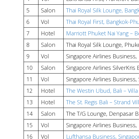
5
Salon
Thai Royal Silk Lounge, Ba
6
Vol
Thai Royal First, Bangkok-Ph
7
Hotel
Marriott Phuket Nai Yang – Be
8
Salon
Thai Royal Silk Lounge, Phuke
9
Vol
Singapore Airlines Business
10
Salon
Singapore Airlines SilverKri
11
Vol
Singapore Airlines Business,
12
Hotel
The Westin Ubud, Bali – Villa
13
Hotel
The St. Regis Bali – Strand Vil
14
Salon
The T/G Lounge, Denpasar Ba
15
Vol
Singapore Airlines Business,
16
Vol
Lufthansa Business, Singapo