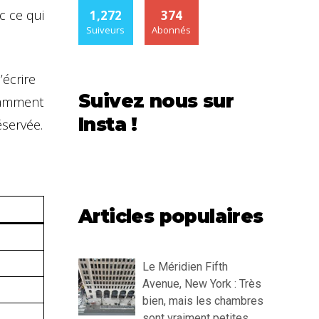
c ce qui
1,272
374
Suiveurs
Abonnés
’écrire
Suivez nous sur
tamment
Insta !
éservée.
Articles populaires
Le Méridien Fifth
Avenue, New York : Très
bien, mais les chambres
sont vraiment petites