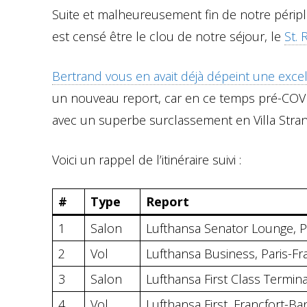
Suite et malheureusement fin de notre péripl
est censé être le clou de notre séjour, le
St. 
Bertrand vous en avait déjà dépeint une exce
un nouveau report, car en ce temps pré-COV
avec un superbe surclassement en Villa Strand
Voici un rappel de l’itinéraire suivi :
#
Type
Report
1
Salon
Lufthansa Senator Lounge, P
2
Vol
Lufthansa Business, Paris-Fr
3
Salon
Lufthansa First Class Termin
4
Vol
Lufthansa First, Francfort-B