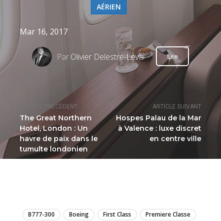
AÉRIEN
Mar 16, 2017
Par
Olivier Delestre-Levai
Lire
ARTICLE PRÉCÉDENT
ARTICLE SUIVANT
The Great Northern
Hospes Palau de la Mar
Hotel, London : Un
à Valence : luxe discret
havre de paix dans le
en centre ville
tumulte londonien
LIRE
B777-300
Boeing
First Class
Premiere Classe