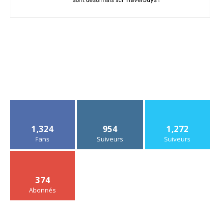
1,324
954
1,272
Fans
Suiveurs
Suiveurs
374
Abonnés