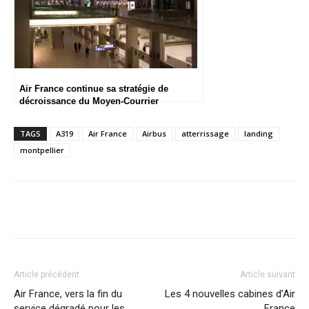
Air France continue sa stratégie de
décroissance du Moyen-Courrier
TAGS
A319
Air France
Airbus
atterrissage
landing
montpellier
Article précédent
Article suivant
Air France, vers la fin du
Les 4 nouvelles cabines d’Air
service dégradé pour les
France