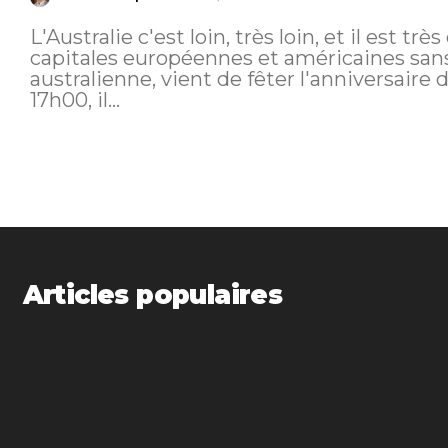
L'Australie c'est loin, très loin, et il est trè
capitales européennes et américaines sans
australienne, vient de fêter l'anniversaire
17h00, il...
Articles populaires