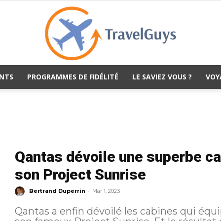
NTS
PROGRAMMES DE FIDÉLITÉ
LE SAVIEZ VOUS ?
VOY
TravelGuys
Qantas dévoile une superbe cab
son Project Sunrise
-
Bertrand Duperrin
Mar 1, 2023
Qantas a enfin dévoilé les cabines qui équ