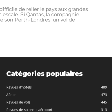
s difficile de relier le pays aux grandes
 escale. Si Qantas, la compagnie
 de son Perth-Londres, un vol de
Catégories populaires
Revues d'hôtels
489
Aérien
473
Revues de vols
445
Revues de salons d'aéroport
313