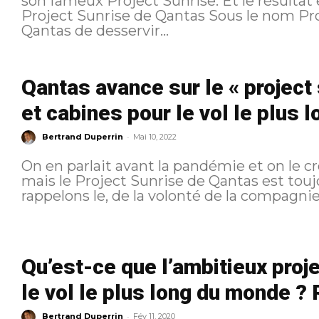
son fameux Project Sunrise. Et le résultat est franchement emballant ! Le
Project Sunrise de Qantas Sous le nom Project Sunrise se cache l'ambition de
Qantas de desservir...
Qantas avance sur le « project 
et cabines pour le vol le plus 
-
Bertrand Duperrin
Mai 10, 2022
On en parlait avant la pandémie et on le c
mais le Project Sunrise de Qantas est toujours bel
rappelons le, de la volonté de la compagnie
Qu’est-ce que l’ambitieux proj
le vol le plus long du monde ? 
-
Bertrand Duperrin
Fév 11, 2020