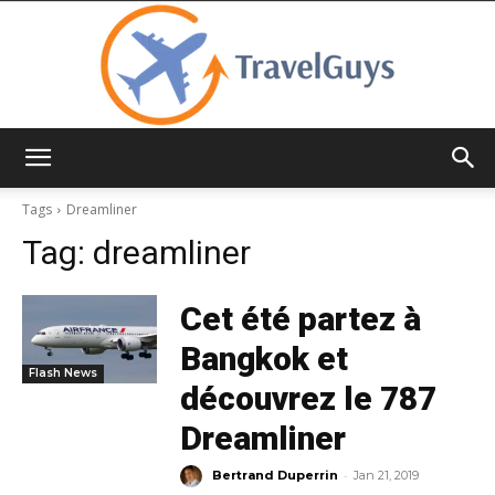
TravelGuys
Tags
Dreamliner
Tag:
dreamliner
Cet été partez à
Bangkok et
Flash News
découvrez le 787
Dreamliner
-
Bertrand Duperrin
Jan 21, 2019