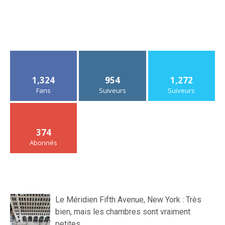
1,324
954
1,272
Fans
Suiveurs
Suiveurs
374
Abonnés
Le Méridien Fifth Avenue, New York : Très
bien, mais les chambres sont vraiment
petites