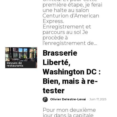
première étape, je ferai
une halte au salon
Centurion d’American
Express.
Enregistrement et
parcours au sol Je
procède à
l’enregistrement de...
Brasserie
Liberté,
Revues de
restaurants
Washington DC :
Bien, mais à re-
tester
-
Olivier Delestre-Levai
Juin 17, 2025
Pour mon deuxième
jour dans la capitale