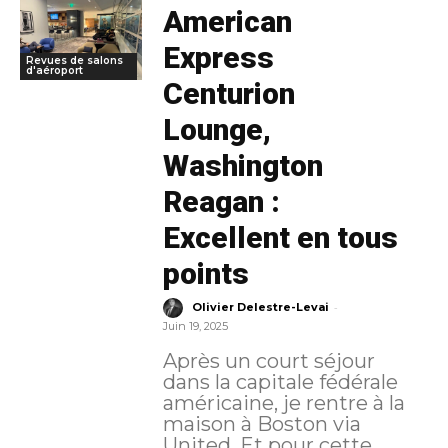
American
Express
Revues de salons
d'aéroport
Centurion
Lounge,
Washington
Reagan :
Excellent en tous
points
-
Olivier Delestre-Levai
Juin 19, 2025
Après un court séjour
dans la capitale fédérale
américaine, je rentre à la
maison à Boston via
United. Et pour cette