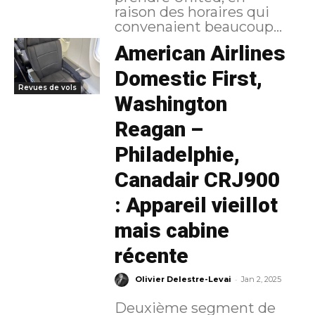
raison des horaires qui
convenaient beaucoup...
American Airlines
Domestic First,
Revues de vols
Washington
Reagan –
Philadelphie,
Canadair CRJ900
: Appareil vieillot
mais cabine
récente
-
Olivier Delestre-Levai
Jan 2, 2025
Deuxième segment de