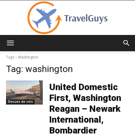
TravelGuys
Tags
Washington
Tag:
washington
United Domestic
First, Washington
Revues de vols
Reagan – Newark
International,
Bombardier