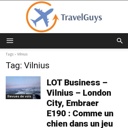
TravelGuys
Tags
Vilnius
Tag:
Vilnius
LOT Business –
Vilnius – London
Revues de vols
City, Embraer
E190 : Comme un
chien dans un jeu