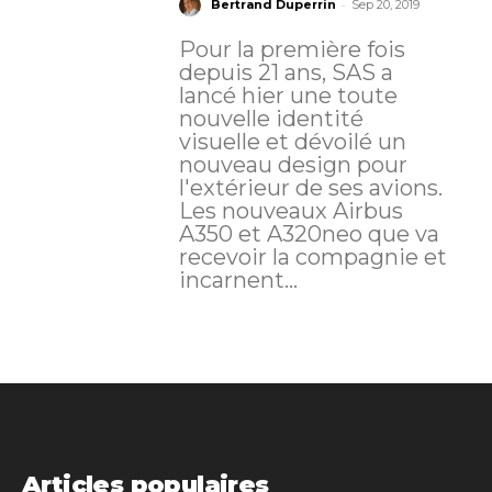
-
Bertrand Duperrin
Sep 20, 2019
Pour la première fois
depuis 21 ans, SAS a
lancé hier une toute
nouvelle identité
visuelle et dévoilé un
nouveau design pour
l'extérieur de ses avions.
Les nouveaux Airbus
A350 et A320neo que va
recevoir la compagnie et
incarnent...
Articles populaires