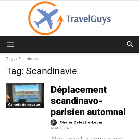
TravelGuys
Tags
Scandinavie
Tag:
Scandinavie
Déplacement
scandinavo-
Carnets de voyage
parisien automnal
-
Olivier Delestre-Levai
Août 18, 2023