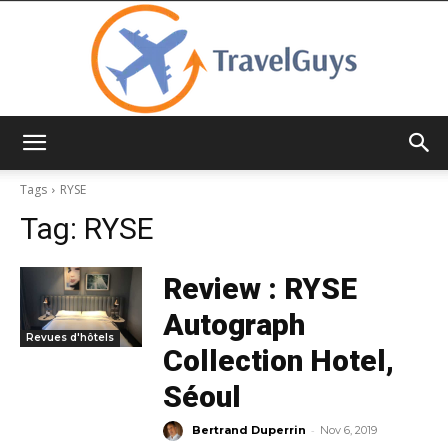
TravelGuys
Tags
RYSE
Tag:
RYSE
Review : RYSE
Autograph
Revues d'hôtels
Collection Hotel,
Séoul
-
Bertrand Duperrin
Nov 6, 2019