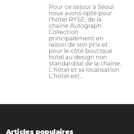
Pour ce séjour à Séoul
nous avons opté pour
l'hôtel RYSE, de la
chaine Autograph
Collection
principalement en
raison de son prix et
pour le côté boutique
hotel au design non
standardisé de la chaine.
L'hôtel et sa localisation
L'hôtel est...
Articles populaires