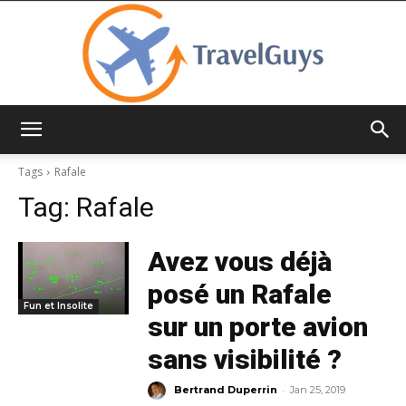
TravelGuys
Tags
Rafale
Tag:
Rafale
Avez vous déjà
posé un Rafale
Fun et Insolite
sur un porte avion
sans visibilité ?
-
Bertrand Duperrin
Jan 25, 2019