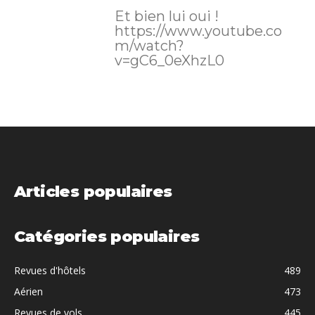
Et bien lui oui !
https://www.youtube.co
m/watch?
v=gC6_0eXhzL0
Articles populaires
Catégories populaires
Revues d'hôtels
489
Aérien
473
Revues de vols
445