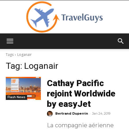
TravelGuys
Tags
Loganair
Tag:
Loganair
Cathay Pacific
rejoint Worldwide
Flash News
by easyJet
-
Bertrand Duperrin
Jan 24, 2019
La compagnie aérienne