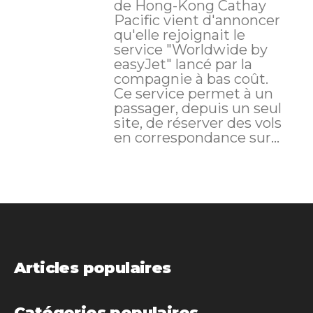
de Hong-Kong Cathay
Pacific vient d'annoncer
qu'elle rejoignait le
service "Worldwide by
easyJet" lancé par la
compagnie à bas coût.
Ce service permet à un
passager, depuis un seul
site, de réserver des vols
en correspondance sur...
Articles populaires
Catégories populaires