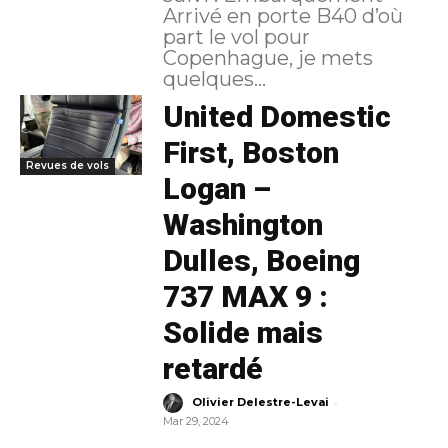
Arrivé en porte B40 d’où
part le vol pour
Copenhague, je mets
quelques...
United Domestic
First, Boston
Revues de vols
Logan –
Washington
Dulles, Boeing
737 MAX 9 :
Solide mais
retardé
-
Olivier Delestre-Levai
Mar 29, 2024