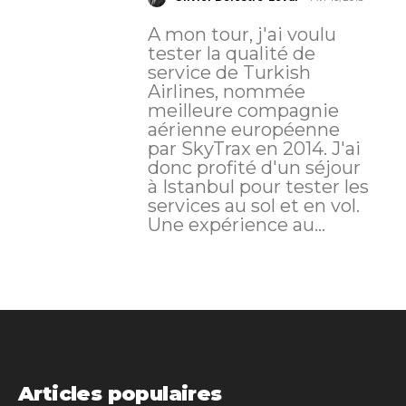
A mon tour, j'ai voulu
tester la qualité de
service de Turkish
Airlines, nommée
meilleure compagnie
aérienne européenne
par SkyTrax en 2014. J'ai
donc profité d'un séjour
à Istanbul pour tester les
services au sol et en vol.
Une expérience au...
Articles populaires