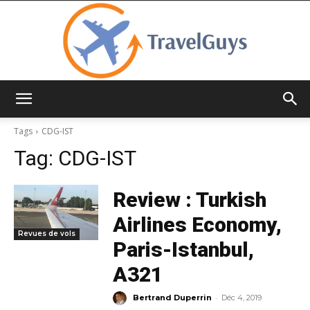
TravelGuys
Tags
CDG-IST
Tag:
CDG-IST
Review : Turkish
Airlines Economy,
Revues de vols
Paris-Istanbul,
A321
-
Bertrand Duperrin
Déc 4, 2019