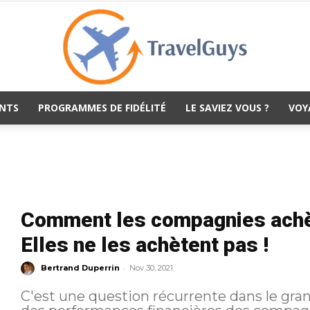
NTS
PROGRAMMES DE FIDÉLITÉ
LE SAVIEZ VOUS ?
VOY
TravelGuys
Comment les compagnies achèt
Elles ne les achètent pas !
-
Bertrand Duperrin
Nov 30, 2021
C'est une question récurrente dans le gra