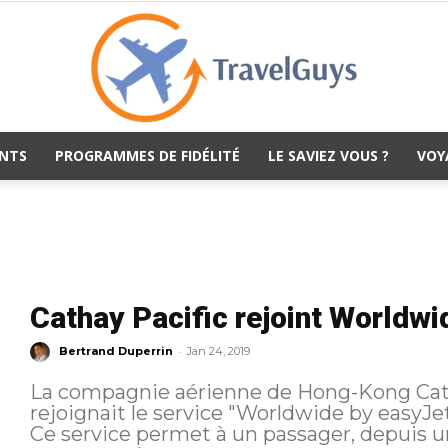
NTS
PROGRAMMES DE FIDÉLITÉ
LE SAVIEZ VOUS ?
VOY
TravelGuys
Cathay Pacific rejoint Worldw
-
Bertrand Duperrin
Jan 24, 2019
La compagnie aérienne de Hong-Kong Catha
rejoignait le service "Worldwide by easyJe
Ce service permet à un passager, depuis un 