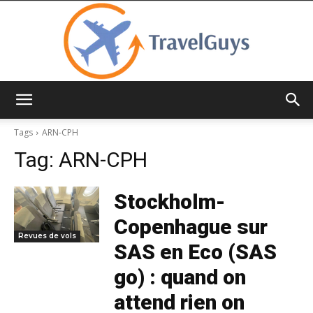
TravelGuys
Tags
ARN-CPH
Tag:
ARN-CPH
Stockholm-
Copenhague sur
Revues de vols
SAS en Eco (SAS
go) : quand on
attend rien on