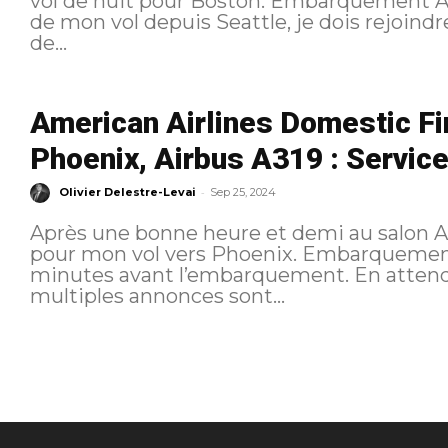
vol de nuit pour Boston. Embarquement Alors que je débarque d’un pas rapide
de mon vol depuis Seattle, je dois rejoind
de...
American Airlines Domestic Fi
Phoenix, Airbus A319 : Service
-
Olivier Delestre-Levai
Sep 25, 2024
Après une bonne heure et demi au salon Al
pour mon vol vers Phoenix. Embarquement J’arrive en porte une dizaine de
minutes avant l’embarquement. En attend
multiples annonces sont...