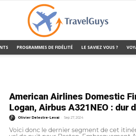
NTS
PROGRAMMES DE FIDÉLITÉ
LE SAVIEZ VOUS ?
VOY
TravelGuys
American Airlines Domestic Fi
Logan, Airbus A321NEO : dur dur
-
Olivier Delestre-Levai
Sep 27, 2024
Voici donc le dernier segment de cet itiné