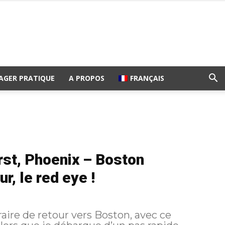
AGER PRATIQUE
A PROPOS
FRANÇAIS
rst, Phoenix – Boston
, le red eye !
raire de retour vers Boston, avec ce