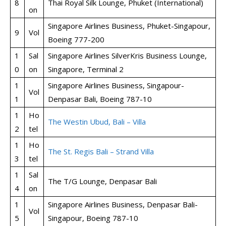
8
Thai Royal Silk Lounge, Phuket (International)
on
Singapore Airlines Business, Phuket-Singapour,
9
Vol
Boeing 777-200
1
Sal
Singapore Airlines SilverKris Business Lounge,
0
on
Singapore, Terminal 2
1
Singapore Airlines Business, Singapour-
Vol
1
Denpasar Bali, Boeing 787-10
1
Ho
The Westin Ubud, Bali – Villa
2
tel
1
Ho
The St. Regis Bali – Strand Villa
3
tel
1
Sal
The T/G Lounge, Denpasar Bali
4
on
1
Singapore Airlines Business, Denpasar Bali-
Vol
5
Singapour, Boeing 787-10