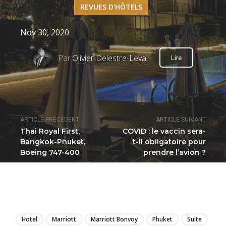
REVUES D'HÔTELS
Nov 30, 2020
Par
Olivier Delestre-Levai
Lire
ARTICLE PRÉCÉDENT
ARTICLE SUIVANT
Thai Royal First,
COVID : le vaccin sera-
Bangkok-Phuket,
t-il obligatoire pour
Boeing 747-400
prendre l’avion ?
LIRE
Hotel
Marriott
Marriott Bonvoy
Phuket
Suite