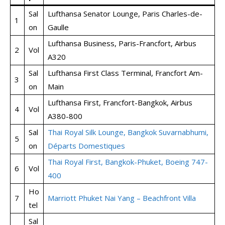
Sal
Lufthansa Senator Lounge, Paris Charles-de-
1
on
Gaulle
Lufthansa Business, Paris-Francfort, Airbus
2
Vol
A320
Sal
Lufthansa First Class Terminal, Francfort Am-
3
on
Main
Lufthansa First, Francfort-Bangkok, Airbus
4
Vol
A380-800
Sal
Thai Royal Silk Lounge, Bangkok Suvarnabhumi,
5
on
Départs Domestiques
Thai Royal First, Bangkok-Phuket, Boeing 747-
6
Vol
400
Ho
7
Marriott Phuket Nai Yang – Beachfront Villa
tel
Sal