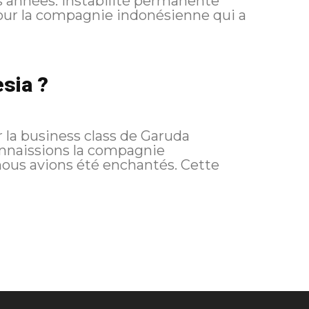
té permanente
esia ?
ir la business class de Garuda
onnaissions la compagnie
nous avions été enchantés. Cette