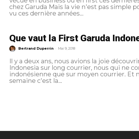
vécue en business ou en first ces dernières années. Instabili
chez Garuda Mais la vie n'est pas simple pour la compagnie indonésienne qui a
vu ces dernière années...
Que vaut la First Garuda Indon
-
Bertrand Duperrin
Mai 9, 2018
Il y a deux ans, nous avions la joie découvr
Indonesia sur long courrier, nous qui ne c
indonésienne que sur moyen courrier. Et 
semaine c'est la...