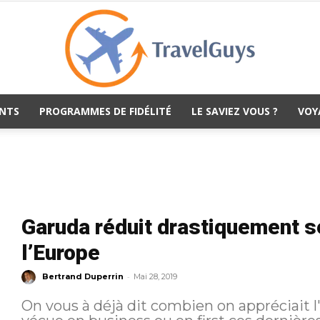
NTS
PROGRAMMES DE FIDÉLITÉ
LE SAVIEZ VOUS ?
VOY
TravelGuys
Garuda réduit drastiquement s
l’Europe
-
Bertrand Duperrin
Mai 28, 2019
On vous à déjà dit combien on appréciait l