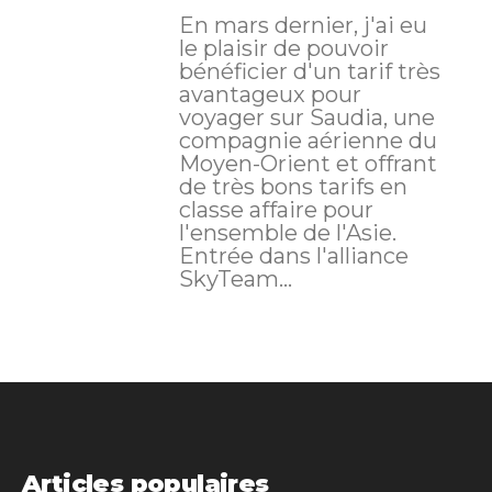
​En mars dernier, j'ai eu
le plaisir de pouvoir
bénéficier d'un tarif très
avantageux pour
voyager sur Saudia, une
compagnie aérienne du
Moyen-Orient et offrant
de très bons tarifs en
classe affaire pour
l'ensemble de l'Asie.
Entrée dans l'alliance
SkyTeam...
Articles populaires