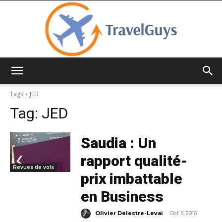
TravelGuys
Tags
JED
Tag:
JED
Saudia : Un
rapport qualité-
Revues de vols
prix imbattable
en Business
-
Olivier Delestre-Levai
Oct 5, 2016