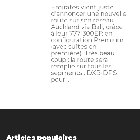
Emirates vient juste
d'annoncer une nouvelle
route sur son réseau :
Auckland via Bali, grâce
à leur 777-300ER en
configuration Premium
(avec suites en
première). Très beau
coup : la route sera
remplie sur tous les
segments : DXB-DPS
pour...
Articles populaires