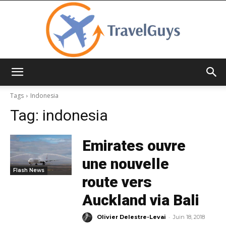
TravelGuys
Tags
Indonesia
Tag:
indonesia
Emirates ouvre
une nouvelle
Flash News
route vers
Auckland via Bali
-
Olivier Delestre-Levai
Juin 18, 2018