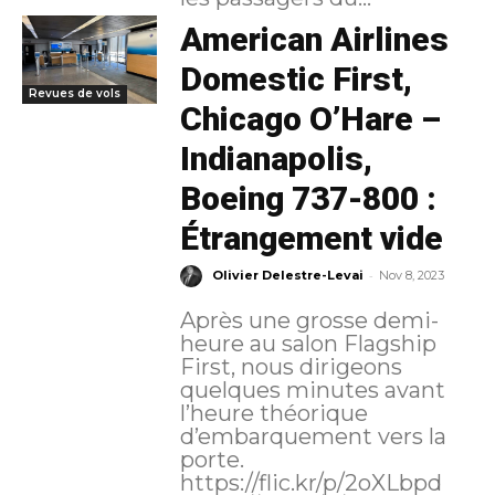
American Airlines
Domestic First,
Revues de vols
Chicago O’Hare –
Indianapolis,
Boeing 737-800 :
Étrangement vide
-
Olivier Delestre-Levai
Nov 8, 2023
Après une grosse demi-
heure au salon Flagship
First, nous dirigeons
quelques minutes avant
l’heure théorique
d’embarquement vers la
porte.
https://flic.kr/p/2oXLbpd