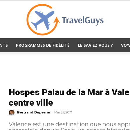
NTS
PROGRAMMES DE FIDÉLITÉ
LE SAVIEZ VOUS ?
VOY
TravelGuys
Hospes Palau de la Mar à Valen
centre ville
-
Bertrand Duperrin
Mar 27, 2017
Valence est une destination que nous app