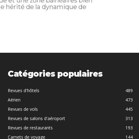
que et une zone balnéaires bien
me hérité de la dynamique de
Catégories populaires
Revues d'hôtels
489
Aérien
473
Revues de vols
445
Revues de salons d'aéroport
313
Revues de restaurants
193
Carnets de voyage
144