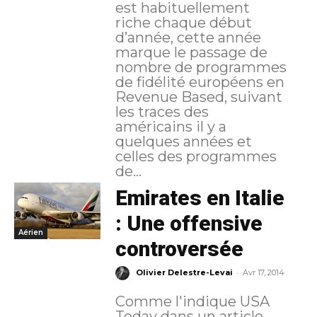
est habituellement
riche chaque début
d’année, cette année
marque le passage de
nombre de programmes
de fidélité européens en
Revenue Based, suivant
les traces des
américains il y a
quelques années et
celles des programmes
de...
Emirates en Italie
: Une offensive
Aérien
controversée
-
Olivier Delestre-Levai
Avr 17, 2014
Comme l'indique USA
Today dans un article