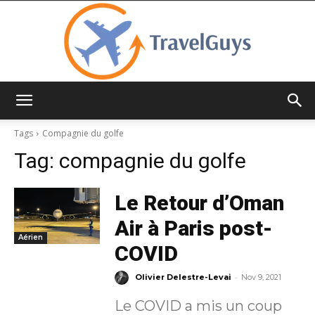
TravelGuys
Tags
Compagnie du golfe
Tag:
compagnie du golfe
Le Retour d’Oman
Air à Paris post-
Aérien
COVID
-
Olivier Delestre-Levai
Nov 9, 2021
Le COVID a mis un coup