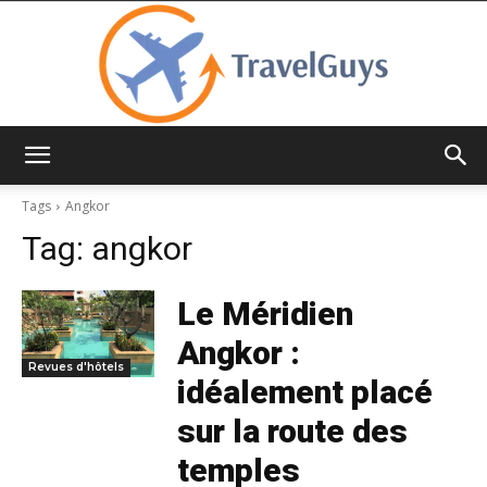
TravelGuys
Tags
Angkor
Tag:
angkor
Le Méridien
Angkor :
Revues d'hôtels
idéalement placé
sur la route des
temples