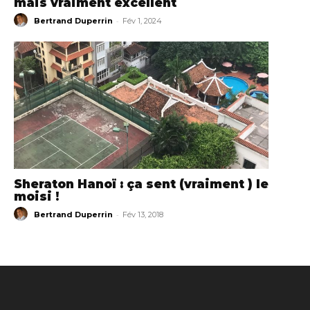
mais vraiment excellent
-
Bertrand Duperrin
Fév 1, 2024
Sheraton Hanoï : ça sent (vraiment ) le
moisi !
-
Bertrand Duperrin
Fév 13, 2018