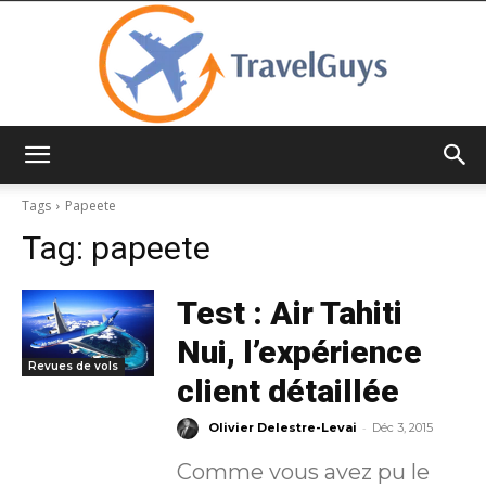
TravelGuys
Tags
Papeete
Tag:
papeete
Test : Air Tahiti
Nui, l’expérience
Revues de vols
client détaillée
-
Olivier Delestre-Levai
Déc 3, 2015
Comme vous avez pu le