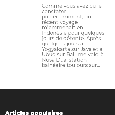
Comme vous avez pu le
constater
précédemment, un
récent voyage
m'emmenait en
Indonésie pour quelques
jours de détente. Après
quelques jours à
Yogyakarta sur Java et à
Ubud sur Bali, me voici à
Nusa Dua, station
balnéaire toujours sur...
Articles populaires