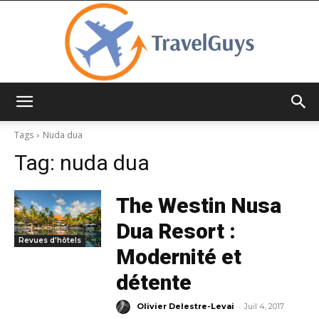
TravelGuys
Tags
Nuda dua
Tag:
nuda dua
The Westin Nusa
Dua Resort :
Revues d'hôtels
Modernité et
détente
-
Olivier Delestre-Levai
Juil 4, 2017